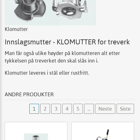
Klomutter
Innslagsmutter - KLOMUTTER for treverk
Man får også ulike høyder på klomutteren alt etter
tykkelsen på treverket den skal slås inn i.
Klomutter leveres i stål eller rustfritt.
ANDRE PRODUKTER
1
2
3
4
5
...
Neste
Siste