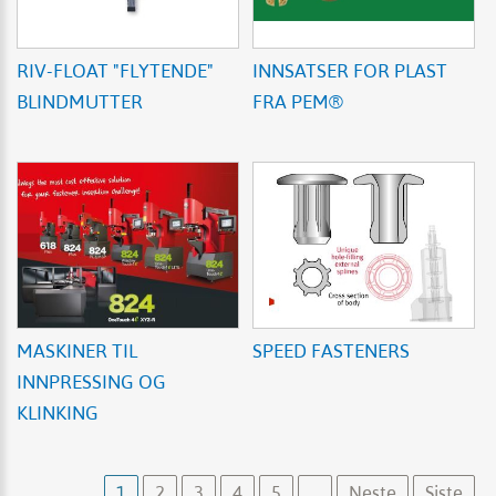
RIV-FLOAT "FLYTENDE"
INNSATSER FOR PLAST
BLINDMUTTER
FRA PEM®
MASKINER TIL
SPEED FASTENERS
INNPRESSING OG
KLINKING
1
2
3
4
5
...
Neste
Siste